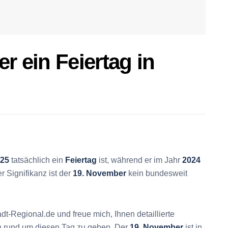
r ein Feiertag in
25
tatsächlich ein
Feiertag
ist, während er im Jahr
2024
r Signifikanz ist der
19. November
kein bundesweit
dt-Regional.de und freue mich, Ihnen detaillierte
n rund um diesen Tag zu geben. Der
19. November
ist in