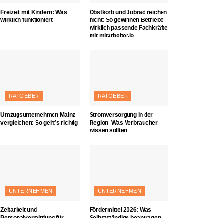
Freizeit mit Kindern: Was
Obstkorb und Jobrad reichen
wirklich funktioniert
nicht: So gewinnen Betriebe
wirklich passende Fachkräfte
mit mitarbeiter.io
RATGEBER
RATGEBER
Umzugsunternehmen Mainz
Stromversorgung in der
vergleichen: So geht’s richtig
Region: Was Verbraucher
wissen sollten
UNTERNEHMEN
UNTERNEHMEN
Zeitarbeit und
Fördermittel 2026: Was
Personalvermittlung für
Selbstständige beantragen