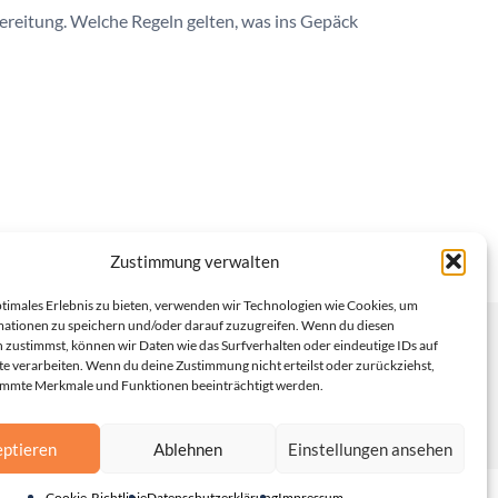
ereitung. Welche Regeln gelten, was ins Gepäck
Zustimmung verwalten
ptimales Erlebnis zu bieten, verwenden wir Technologien wie Cookies, um
ationen zu speichern und/oder darauf zuzugreifen. Wenn du diesen
 zustimmst, können wir Daten wie das Surfverhalten oder eindeutige IDs auf
te verarbeiten. Wenn du deine Zustimmung nicht erteilst oder zurückziehst,
immte Merkmale und Funktionen beeinträchtigt werden.
ptieren
Ablehnen
Einstellungen ansehen
Cookie-Richtlinie
Datenschutzerklärung
Impressum