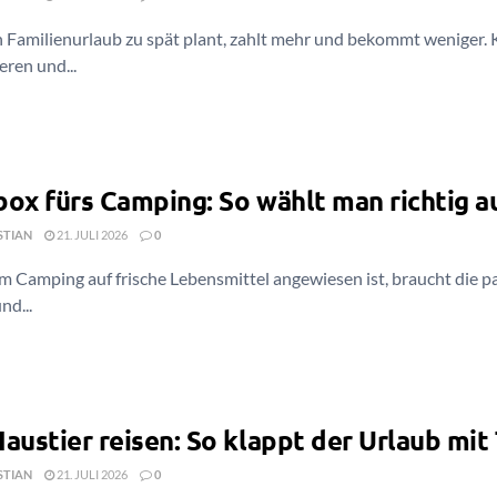
 Familienurlaub zu spät plant, zahlt mehr und bekommt weniger. K
eren und...
box fürs Camping: So wählt man richtig a
STIAN
21. JULI 2026
0
m Camping auf frische Lebensmittel angewiesen ist, braucht die p
nd...
austier reisen: So klappt der Urlaub mit 
STIAN
21. JULI 2026
0