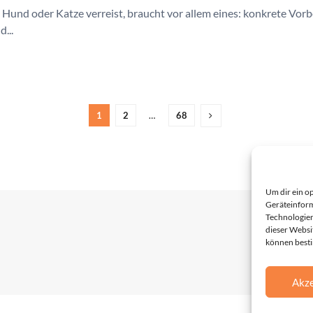
Hund oder Katze verreist, braucht vor allem eines: konkrete Vorb
...
1
2
…
68
Um dir ein o
Geräteinform
Technologien
dieser Websi
können best
Akze