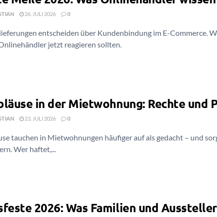
STIAN
26. JULI 2026
0
lieferungen entscheiden über Kundenbindung im E-Commerce. Was 
nlinehändler jetzt reagieren sollten.
bläuse in der Mietwohnung: Rechte und P
STIAN
23. JULI 2026
0
use tauchen in Mietwohnungen häufiger auf als gedacht – und sorg
rn. Wer haftet,...
sfeste 2026: Was Familien und Ausstelle