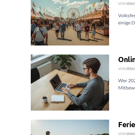
VON
SEBA
Volksfes
einige D
Onli
VON
SEBA
Wer 202
Mitbewer
Ferie
VON
SEBA