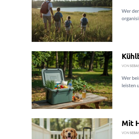
Wer den
organisi
Kühl
VON
SEBA
Wer bei
leisten u
Mit H
VON
SEBA