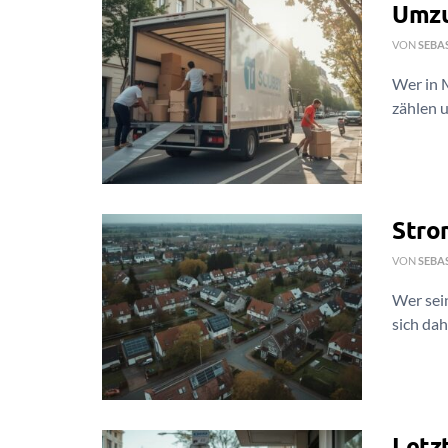
Umzu
VON
SEBA
Wer in 
zählen 
Stro
VON
SEBA
Wer sein
sich dahi
Letz