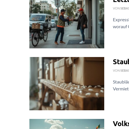
VON
SEBA
Express
worauf O
Stau
VON
SEBA
Staublä
Vermiete
Volk