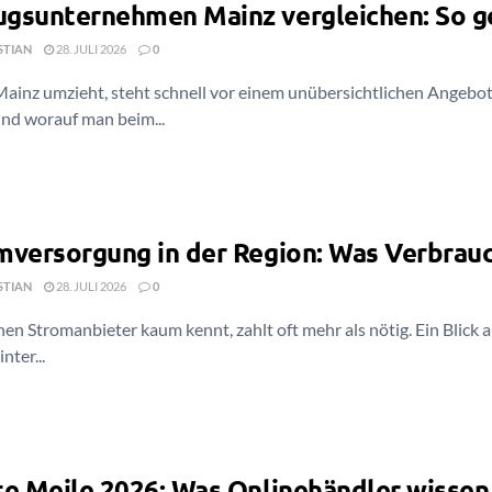
gsunternehmen Mainz vergleichen: So geh
STIAN
28. JULI 2026
0
Mainz umzieht, steht schnell vor einem unübersichtlichen Angebot
und worauf man beim...
mversorgung in der Region: Was Verbrauc
STIAN
28. JULI 2026
0
en Stromanbieter kaum kennt, zahlt oft mehr als nötig. Ein Blick
nter...
te Meile 2026: Was Onlinehändler wisse