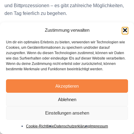
und Bittprozessionen – es gibt zahlreiche Möglichkeiten,
den Tag feierlich zu begehen.
Für Familien, die lieber zu Hause bleiben, bieten sich
Zustimmung verwalten
spezielle Rituale an, um die Bindung zu stärken und den
Feiertag auf besondere Weise zu würdigen. Ein
Um dir ein optimales Erlebnis zu bieten, verwenden wir Technologien wie
Cookies, um Geräteinformationen zu speichern und/oder darauf
gemeinsames Frühstück, ein Nachmittagskaffee mit
zuzugreifen. Wenn du diesen Technologien zustimmst, können wir Daten
selbstgebackenem Kuchen oder ein Grillabend im Garten
wie das Surfverhalten oder eindeutige IDs auf dieser Website verarbeiten.
Wenn du deine Zustimmung nicht erteilst oder zurückziehst, können
– diese gemeinsamen Aktivitäten am Feiertag schaffen
bestimmte Merkmale und Funktionen beeinträchtigt werden.
bleibende Erinnerungen und ehren gleichzeitig die
Bedeutung des Festtags im familiären Rahmen.
Akzeptieren
Ganz gleich, wie Familien ihren
Feiertag am 3. Juni
Ablehnen
verbringen, das Wesentliche ist die gemeinsame Zeit und
das Zusammengehörigkeitsgefühl. Während Christi
Einstellungen ansehen
Himmelfahrt 2024 und 2025 auf den 18. Mai und 29. Mai
fällt, können diese Tage ebenfalls genutzt werden, um
Cookie-Richtlinie
Datenschutzerklärung
Impressum
gemeinsame Aktivitäten
zu planen und die