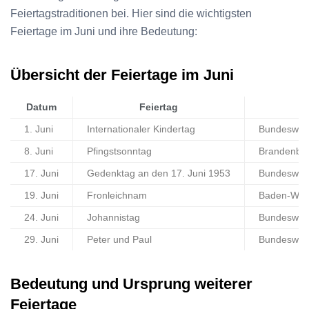
Feiertagstraditionen bei. Hier sind die wichtigsten
Feiertage im Juni und ihre Bedeutung:
Übersicht der Feiertage im Juni
Datum
Feiertag
1. Juni
Internationaler Kindertag
Bundesweit
8. Juni
Pfingstsonntag
Brandenbu
17. Juni
Gedenktag an den 17. Juni 1953
Bundesweit
19. Juni
Fronleichnam
Baden-Würt
24. Juni
Johannistag
Bundesweit
29. Juni
Peter und Paul
Bundesweit
Bedeutung und Ursprung weiterer
Feiertage