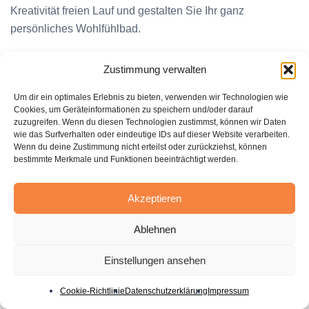
Kreativität freien Lauf und gestalten Sie Ihr ganz
persönliches Wohlfühlbad.
Zustimmung verwalten
Fazit
Um dir ein optimales Erlebnis zu bieten, verwenden wir Technologien wie
Cookies, um Geräteinformationen zu speichern und/oder darauf
Eine
Badezimmerrenovierung
bietet zahlreiche
zuzugreifen. Wenn du diesen Technologien zustimmst, können wir Daten
Möglichkeiten, den Raum zu modernisieren und an
wie das Surfverhalten oder eindeutige IDs auf dieser Website verarbeiten.
Wenn du deine Zustimmung nicht erteilst oder zurückziehst, können
individuelle Bedürfnisse anzupassen. Ob Sie eine
bestimmte Merkmale und Funktionen beeinträchtigt werden.
umfassende Sanierung planen oder mit gezielten
Veränderungen einen neuen Look schaffen möchten – mit
Akzeptieren
den richtigen Tipps für die
Badezimmerrenovierung
und
einer sorgfältigen Planung gelingt Ihnen die
Ablehnen
Modernisierung Ihres Badezimmers. Innovative Produkte,
smarte Technologien und moderne Gestaltungselemente
Einstellungen ansehen
tragen dazu bei, Ihr Bad in eine wahre Wohlfühloase zu
Cookie-Richtlinie
Datenschutzerklärung
Impressum
verwandeln.