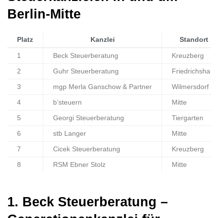
Berlin-Mitte
Platz
Kanzlei
Standort
1
Beck Steuerberatung
Kreuzberg
2
Guhr Steuerberatung
Friedrichshain
3
mgp Merla Ganschow & Partner
Wilmersdorf
4
b’steuern
Mitte
5
Georgi Steuerberatung
Tiergarten
6
stb Langer
Mitte
7
Cicek Steuerberatung
Kreuzberg
8
RSM Ebner Stolz
Mitte
1. Beck Steuerberatung –