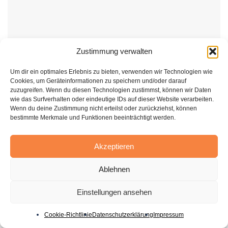
Zustimmung verwalten
Um dir ein optimales Erlebnis zu bieten, verwenden wir Technologien wie
Cookies, um Geräteinformationen zu speichern und/oder darauf
zuzugreifen. Wenn du diesen Technologien zustimmst, können wir Daten
wie das Surfverhalten oder eindeutige IDs auf dieser Website verarbeiten.
RATGEBER
Wenn du deine Zustimmung nicht erteilst oder zurückziehst, können
bestimmte Merkmale und Funktionen beeinträchtigt werden.
Stromversorgung in der Region: Was Verbraucher
wissen sollten
Akzeptieren
28. JULI 2026
Ablehnen
Einstellungen ansehen
Cookie-Richtlinie
Datenschutzerklärung
Impressum