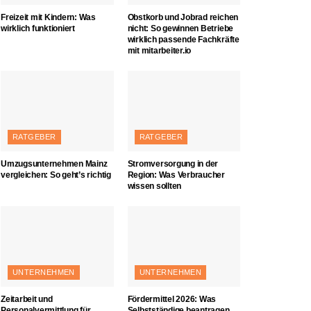
Freizeit mit Kindern: Was
Obstkorb und Jobrad reichen
wirklich funktioniert
nicht: So gewinnen Betriebe
wirklich passende Fachkräfte
mit mitarbeiter.io
RATGEBER
RATGEBER
Umzugsunternehmen Mainz
Stromversorgung in der
vergleichen: So geht’s richtig
Region: Was Verbraucher
wissen sollten
UNTERNEHMEN
UNTERNEHMEN
Zeitarbeit und
Fördermittel 2026: Was
Personalvermittlung für
Selbstständige beantragen