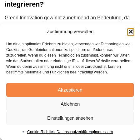
integrieren?
Green Innovation gewinnt zunehmend an Bedeutung, da
Unternehmen regulatorische Anforderungen erfüllen und
Zustimmung verwalten
gesellschaftliche Verantwortung übernehmen müssen.
Nachhaltige Technologien sollten frühzeitig in die
Um dir ein optimales Erlebnis zu bieten, verwenden wir Technologien wie
strategische Innovationsplanung integriert werden. Dabei
Cookies, um Geräteinformationen zu speichern und/oder darauf
zuzugreifen. Wenn du diesen Technologien zustimmst, können wir Daten
ist es wichtig, sowohl ökologische als auch wirtschaftliche
wie das Surfverhalten oder eindeutige IDs auf dieser Website verarbeiten.
Aspekte zu berücksichtigen und langfristige
Wenn du deine Zustimmung nicht erteilst oder zurückziehst, können
bestimmte Merkmale und Funktionen beeinträchtigt werden.
Wettbewerbsvorteile durch umweltfreundliche
Innovationen zu schaffen.
Akzeptieren
Klicke, um diesen Beitrag zu bewerten!
Ablehnen
[Gesamt:
0
Durchschnitt:
0
]
Einstellungen ansehen
Cookie-Richtlinie
Datenschutzerklärung
Impressum