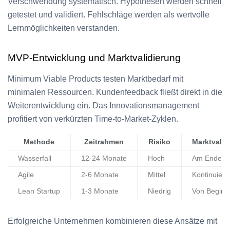
Verschwendung systematisch. Hypothesen werden schnell
getestet und validiert. Fehlschläge werden als wertvolle
Lernmöglichkeiten verstanden.
MVP-Entwicklung und Marktvalidierung
Minimum Viable Products testen Marktbedarf mit
minimalen Ressourcen. Kundenfeedback fließt direkt in die
Weiterentwicklung ein. Das Innovationsmanagement
profitiert von verkürzten Time-to-Market-Zyklen.
Methode
Zeitrahmen
Risiko
Marktvalid
Wasserfall
12-24 Monate
Hoch
Am Ende
Agile
2-6 Monate
Mittel
Kontinuierli
Lean Startup
1-3 Monate
Niedrig
Von Beginn
Erfolgreiche Unternehmen kombinieren diese Ansätze mit