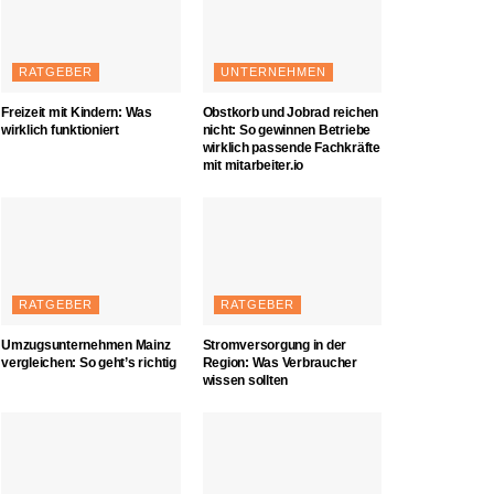
RATGEBER
UNTERNEHMEN
Freizeit mit Kindern: Was
Obstkorb und Jobrad reichen
wirklich funktioniert
nicht: So gewinnen Betriebe
wirklich passende Fachkräfte
mit mitarbeiter.io
RATGEBER
RATGEBER
Umzugsunternehmen Mainz
Stromversorgung in der
vergleichen: So geht’s richtig
Region: Was Verbraucher
wissen sollten