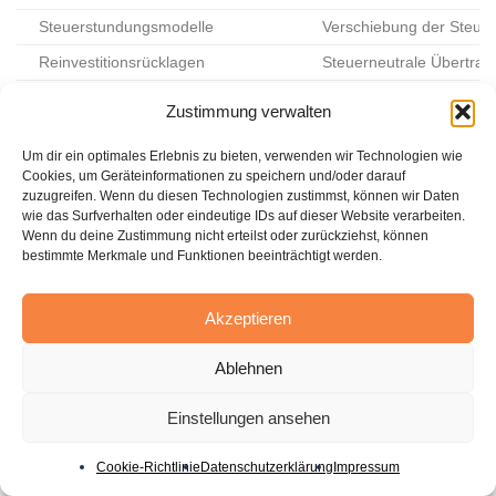
Steuerstundungsmodelle
Verschiebung der Steuer
Reinvestitionsrücklagen
Steuerneutrale Übertragu
Gesellschafter-Fremdfinanzierung
Steuerliche Anerkennun
Zustimmung verwalten
Pensionszusagen
Bildung steuerlich abzug
Um dir ein optimales Erlebnis zu bieten, verwenden wir Technologien wie
Cookies, um Geräteinformationen zu speichern und/oder darauf
Eine individuelle Analyse der steuerlichen Situation und
zuzugreifen. Wenn du diesen Technologien zustimmst, können wir Daten
wie das Surfverhalten oder eindeutige IDs auf dieser Website verarbeiten.
eine fachliche Beratung durch Steuerexperten sind
Wenn du deine Zustimmung nicht erteilst oder zurückziehst, können
unverzichtbar, um die optimale Strategie für den Verkauf
bestimmte Merkmale und Funktionen beeinträchtigt werden.
der GmbH zu entwickeln. Durch eine sorgfältige
Strukturierung des Veräußerungsprozesses lässt sich die
Akzeptieren
Steuerbelastung minimieren und der Veräußerungsgewinn
Ablehnen
maximieren.
Einstellungen ansehen
gmbh verkaufen:
Cookie-Richtlinie
Datenschutzerklärung
Impressum
Erfolgsfaktoren und Fallstricke