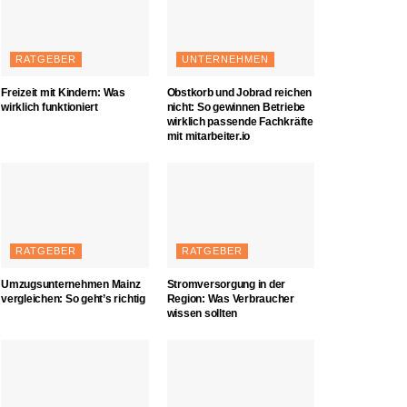
RATGEBER
UNTERNEHMEN
Freizeit mit Kindern: Was
Obstkorb und Jobrad reichen
wirklich funktioniert
nicht: So gewinnen Betriebe
wirklich passende Fachkräfte
mit mitarbeiter.io
RATGEBER
RATGEBER
Umzugsunternehmen Mainz
Stromversorgung in der
vergleichen: So geht’s richtig
Region: Was Verbraucher
wissen sollten