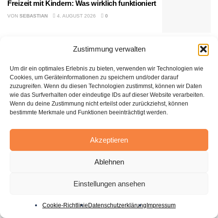
Freizeit mit Kindern: Was wirklich funktioniert
VON
SEBASTIAN
4. AUGUST 2026
0
Umzugsunternehmen Mainz vergleichen: So
Zustimmung verwalten
geht’s richtig
Um dir ein optimales Erlebnis zu bieten, verwenden wir Technologien wie
VON
SEBASTIAN
28. JULI 2026
0
Cookies, um Geräteinformationen zu speichern und/oder darauf
zuzugreifen. Wenn du diesen Technologien zustimmst, können wir Daten
Stromversorgung in der Region: Was
wie das Surfverhalten oder eindeutige IDs auf dieser Website verarbeiten.
Verbraucher wissen sollten
Wenn du deine Zustimmung nicht erteilst oder zurückziehst, können
VON
SEBASTIAN
28. JULI 2026
0
bestimmte Merkmale und Funktionen beeinträchtigt werden.
Letzte Meile 2026: Was Onlinehändler wissen
müssen
Akzeptieren
VON
SEBASTIAN
26. JULI 2026
0
Ablehnen
Einstellungen ansehen
WEITERE LADEN
Cookie-Richtlinie
Datenschutzerklärung
Impressum
Freizeit mit Kindern: Was wirklich funktioniert