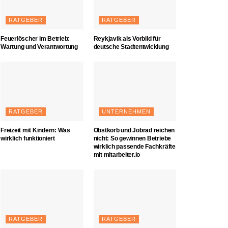
RATGEBER
RATGEBER
Feuerlöscher im Betrieb:
Reykjavik als Vorbild für
Wartung und Verantwortung
deutsche Stadtentwicklung
RATGEBER
UNTERNEHMEN
Freizeit mit Kindern: Was
Obstkorb und Jobrad reichen
wirklich funktioniert
nicht: So gewinnen Betriebe
wirklich passende Fachkräfte
mit mitarbeiter.io
RATGEBER
RATGEBER