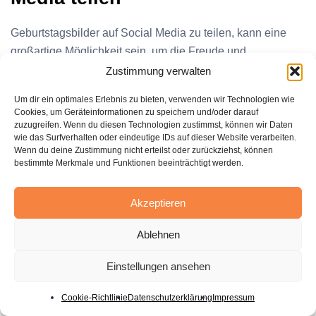
Geburtstagsbilder auf Social Media zu teilen, kann eine
großartige Möglichkeit sein, um die Freude und
Feierlichkeiten zu verbreiten. Es gibt jedoch spezifische
Zustimmung verwalten
Praktiken, die man beachten sollte, um die gewünschte
Um dir ein optimales Erlebnis zu bieten, verwenden wir Technologien wie
Wirkung zu erzielen.
Cookies, um Geräteinformationen zu speichern und/oder darauf
zuzugreifen. Wenn du diesen Technologien zustimmst, können wir Daten
wie das Surfverhalten oder eindeutige IDs auf dieser Website verarbeiten.
Beste Praktiken für Facebook
Wenn du deine Zustimmung nicht erteilst oder zurückziehst, können
bestimmte Merkmale und Funktionen beeinträchtigt werden.
Beim
Geburtstagsbilder auf Facebook teilen
, ist es
wichtig, die richtigen Personen zu taggen. So wird
Akzeptieren
sichergestellt, dass die Bilder die Zielgruppe erreichen und
Ablehnen
das Geburtstagskind auch die Aufmerksamkeit bekommt,
die es verdient. Verwenden Sie qualitativ hochwertige
Einstellungen ansehen
Bilder, um sicherzustellen, dass sie gut in den Feeds der
Freunde und Familie aussehen. Die Interaktion durch
Cookie-Richtlinie
Datenschutzerklärung
Impressum
Kommentare und Likes erhöht zusätzlich die Reichweite.