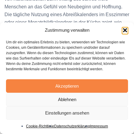
Menschen an das Gefühl von Neubeginn und Hoffnung.
Die tägliche Nutzung eines Abreißkalenders im Esszimmer
oder eines Monatsbildkalenders in der Küche zeigt, wie
Bilder und Symbole bestimmte Emotionen hervorrufen
Zustimmung verwalten
können.
Um dir ein optimales Erlebnis zu bieten, verwenden wir Technologien wie
Cookies, um Geräteinformationen zu speichern und/oder darauf
Ein weiterer traditioneller Brauch ist das Empfangen der
zuzugreifen. Wenn du diesen Technologien zustimmst, können wir Daten
Segenswünsche von Sternsängern um die Neujahrszeit,
wie das Surfverhalten oder eindeutige IDs auf dieser Website verarbeiten.
Wenn du deine Zustimmung nicht erteilst oder zurückziehst, können
was bei vielen Menschen hoffnungsvolle Gedanken
bestimmte Merkmale und Funktionen beeinträchtigt werden.
anregt. Diese Tradition belebt das Gefühl, dass trotz der
Herausforderungen des Alltags letztendlich alles gut
Akzeptieren
werden wird.
Ablehnen
Die Teilnahme an Veranstaltungen wie der
Radwanderwoche im Pfälzerwald, an der 18 Mitglieder der
Einstellungen ansehen
Eifelverein Ortsgruppe-Blankenheim vom 29. Mai bis 2.
Juni 2023 teilnahmen, unterstützt ebenfalls dieses Gefühl
Cookie-Richtlinie
Datenschutzerklärung
Impressum
der Zufriedenheit. Während dieser Woche wurden