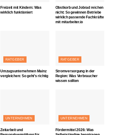
Freizeit mit Kindern: Was
Obstkorb und Jobrad reichen
wirklich funktioniert
nicht: So gewinnen Betriebe
wirklich passende Fachkräfte
mit mitarbeiter.io
RATGEBER
RATGEBER
Umzugsunternehmen Mainz
Stromversorgung in der
vergleichen: So geht’s richtig
Region: Was Verbraucher
wissen sollten
UNTERNEHMEN
UNTERNEHMEN
Zeitarbeit und
Fördermittel 2026: Was
Personalvermittlung für
Selbstständige beantragen