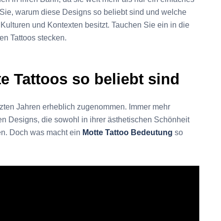
n Sie, warum diese Designs so beliebt sind und welche
Kulturen und Kontexten besitzt. Tauchen Sie ein in die
gen Tattoos stecken.
e Tattoos so beliebt sind
etzten Jahren erheblich zugenommen. Immer mehr
en Designs, die sowohl in ihrer ästhetischen Schönheit
gen. Doch was macht ein
Motte Tattoo Bedeutung
so