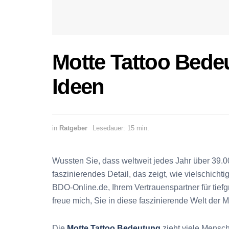
Motte Tattoo Bede
Ideen
in
Ratgeber
Lesedauer: 15 min.
Wussten Sie, dass weltweit jedes Jahr über 39.
faszinierendes Detail, das zeigt, wie vielschic
BDO-Online.de, Ihrem Vertrauenspartner für tiefgr
freue mich, Sie in diese faszinierende Welt der M
Die
Motte Tattoo Bedeutung
zieht viele Mensch