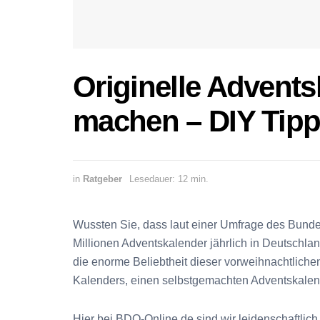
Originelle Advents
machen – DIY Tip
in
Ratgeber
Lesedauer: 12 min.
Wussten Sie, dass laut einer Umfrage des Bund
Millionen Adventskalender jährlich in Deutschlan
die enorme Beliebtheit dieser vorweihnachtlichen
Kalenders, einen selbstgemachten Adventskalen
Hier bei BDO-Online.de sind wir leidenschaftlich d