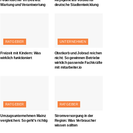
Wartung und Verantwortung
deutsche Stadtentwicklung
RATGEBER
UNTERNEHMEN
Freizeit mit Kindern: Was
Obstkorb und Jobrad reichen
wirklich funktioniert
nicht: So gewinnen Betriebe
wirklich passende Fachkräfte
mit mitarbeiter.io
RATGEBER
RATGEBER
Umzugsunternehmen Mainz
Stromversorgung in der
vergleichen: So geht’s richtig
Region: Was Verbraucher
wissen sollten