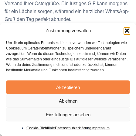
Versand Ihrer Ostergrüße. Ein lustiges GIF kann morgens
für ein Lächeln sorgen, während ein herzlicher WhatsApp-
Gruß den Tag perfekt abrundet.
Zustimmung verwalten
Um dir ein optimales Erlebnis zu bieten, verwenden wir Technologien wie
Cookies, um Geräteinformationen zu speichern und/oder darauf
zuzugreifen. Wenn du diesen Technologien zustimmst, können wir Daten
wie das Surfverhalten oder eindeutige IDs auf dieser Website verarbeiten.
Wenn du deine Zustimmung nicht erteilst oder zurückziehst, können
bestimmte Merkmale und Funktionen beeinträchtigt werden.
Akzeptieren
Ablehnen
Empfohlene Tools
Beschreibung
Einstellungen ansehen
Snapchat
Filter zum Erstellen und Teilen von lust
Cookie-Richtlinie
Datenschutzerklärung
Impressum
Leonardo AI
Generiert Bilder basierend auf eingeg