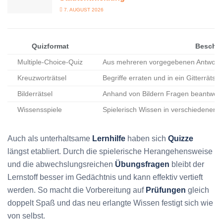
7. AUGUST 2026
Quizformat
Beschr
Multiple-Choice-Quiz
Aus mehreren vorgegebenen Antwortmö
Kreuzworträtsel
Begriffe erraten und in ein Gitterrätse
Bilderrätsel
Anhand von Bildern Fragen beantwo
Wissensspiele
Spielerisch Wissen in verschiedenen 
Auch als unterhaltsame
Lernhilfe
haben sich
Quizze
längst etabliert. Durch die spielerische Herangehensweise
und die abwechslungsreichen
Übungsfragen
bleibt der
Lernstoff besser im Gedächtnis und kann effektiv vertieft
werden. So macht die Vorbereitung auf
Prüfungen
gleich
doppelt Spaß und das neu erlangte Wissen festigt sich wie
von selbst.