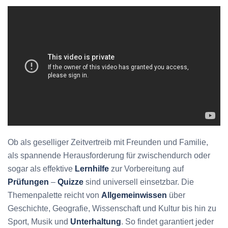
Ob als geselliger Zeitvertreib mit Freunden und Familie,
als spannende Herausforderung für zwischendurch oder
sogar als effektive
Lernhilfe
zur Vorbereitung auf
Prüfungen
–
Quizze
sind universell einsetzbar. Die
Themenpalette reicht von
Allgemeinwissen
über
Geschichte, Geografie, Wissenschaft und Kultur bis hin zu
Sport, Musik und
Unterhaltung
. So findet garantiert jeder