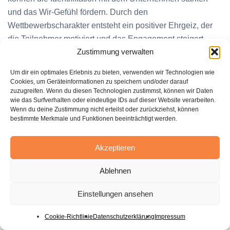
und das Wir-Gefühl fördern. Durch den
Wettbewerbscharakter entsteht ein positiver Ehrgeiz, der
die Teilnehmer motiviert und das Engagement steigert.
Zustimmung verwalten
Gemeinsam in Gruppen oder Teams zu knobeln macht
einfach mehr Spaß und schweißt zusammen.
Um dir ein optimales Erlebnis zu bieten, verwenden wir Technologien wie
Cookies, um Geräteinformationen zu speichern und/oder darauf
zuzugreifen. Wenn du diesen Technologien zustimmst, können wir Daten
Fördert Kommunikation,
wie das Surfverhalten oder eindeutige IDs auf dieser Website verarbeiten.
Wenn du deine Zustimmung nicht erteilst oder zurückziehst, können
Zusammenarbeit und positives
bestimmte Merkmale und Funktionen beeinträchtigt werden.
Arbeitsklima
Akzeptieren
Quizze als
Teambuilding
-Maßnahme verbessern die
Kommunikation
und Zusammenarbeit unter den
Ablehnen
Mitarbeitern. Sie bieten eine ungezwungene Möglichkeit,
sich auszutauschen, gemeinsam Lösungen zu finden und
Einstellungen ansehen
einander besser kennenzulernen. So lässt sich ganz
nebenbei eine gute Basis für effektives Teamwork und eine
Cookie-Richtlinie
Datenschutzerklärung
Impressum