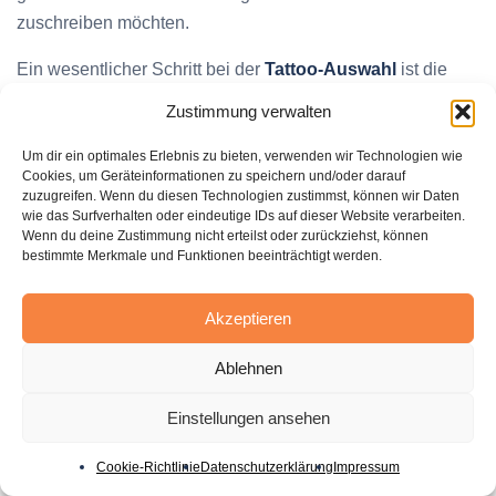
zuschreiben möchten.
Ein wesentlicher Schritt bei der
Tattoo-Auswahl
ist die
Auswahl des richtigen Tattoo-Künstlers. Suchen Sie nach
Zustimmung verwalten
einem erfahrenen Künstler, der sich auf detaillierte und
symbolträchtige Designs spezialisiert hat. Schauen Sie
Um dir ein optimales Erlebnis zu bieten, verwenden wir Technologien wie
Cookies, um Geräteinformationen zu speichern und/oder darauf
sich das Portfolio des Künstlers genau an und lesen Sie
zuzugreifen. Wenn du diesen Technologien zustimmst, können wir Daten
Bewertungen anderer Kunden. Ein erfahrener Tattoo-
wie das Surfverhalten oder eindeutige IDs auf dieser Website verarbeiten.
Wenn du deine Zustimmung nicht erteilst oder zurückziehst, können
Künstler wird in der Lage sein, Ihre Ideen in ein
bestimmte Merkmale und Funktionen beeinträchtigt werden.
individuelles Design
umzusetzen und dabei auf Details
und Präzision zu achten.
Akzeptieren
Während des Designprozesses ist es wichtig, offen und
Ablehnen
kommunikativ mit Ihrem Tattoo-Künstler zu sein.
Besprechen Sie Ihre Vorstellungen und lassen Sie sich
Einstellungen ansehen
von seinem Fachwissen leiten, um das perfekte Tattoo zu
schaffen. Berücksichtigen Sie auch
Cookie-Richtlinie
Datenschutzerklärung
Impressum
Platzierungsmöglichkeiten: Beliebte Stellen wie der Arm,