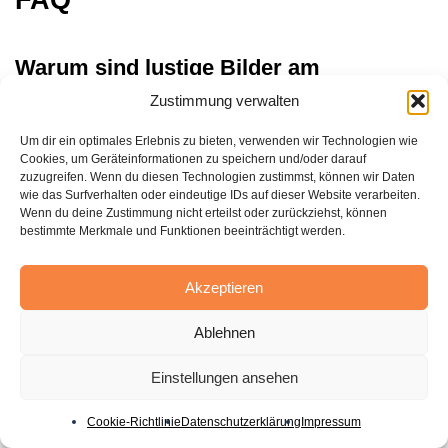
Warum sind lustige Bilder am
Donnerstagabend so beliebt?
Zustimmung verwalten
Lustige Bilder beleben die Vorfreude auf das kommende
Um dir ein optimales Erlebnis zu bieten, verwenden wir Technologien wie
Cookies, um Geräteinformationen zu speichern und/oder darauf
Wochenende und verbessern die allgemeine Stimmung.
zuzugreifen. Wenn du diesen Technologien zustimmst, können wir Daten
Sie geben dem Donnerstagabend eine positive Note und
wie das Surfverhalten oder eindeutige IDs auf dieser Website verarbeiten.
Wenn du deine Zustimmung nicht erteilst oder zurückziehst, können
laden zum gemeinsamen Lachen ein.
bestimmte Merkmale und Funktionen beeinträchtigt werden.
Welche Vorteile bringen humorvolle
Akzeptieren
Donnerstagabend Bilder mit sich?
Ablehnen
Diese Bilder heben die Laune, mindern den Wochenstress
Einstellungen ansehen
und stärken die sozialen Bindungen durch das Teilen von
Humor und Freude.
Cookie-Richtlinie
Datenschutzerklärung
Impressum