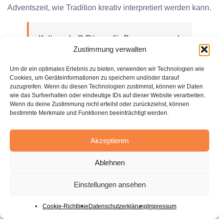
Adventszeit, wie Tradition kreativ interpretiert werden kann.
Kultur schafft Räume für Begegnung und
Zustimmung verwalten
Dialog – sie ist das Herzstück unserer
Stadtgemeinschaft.
Um dir ein optimales Erlebnis zu bieten, verwenden wir Technologien wie
Cookies, um Geräteinformationen zu speichern und/oder darauf
zuzugreifen. Wenn du diesen Technologien zustimmst, können wir Daten
wie das Surfverhalten oder eindeutige IDs auf dieser Website verarbeiten.
Digitale Projekte für die
Wenn du deine Zustimmung nicht erteilst oder zurückziehst, können
bestimmte Merkmale und Funktionen beeinträchtigt werden.
Stadtgemeinschaft
Akzeptieren
Digitale Initiativen erschließen neue Wege der Vernetzung
und Information. Das Stadt-Geschichten-Projekt nutzt
Ablehnen
Audioguides, um historische Ereignisse lebendig zu
vermitteln. Besucher und Einheimische können per
Einstellungen ansehen
Smartphone an bedeutenden Orten in die Vergangenheit
eintauchen.
Cookie-Richtlinie
Datenschutzerklärung
Impressum