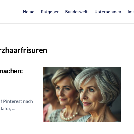
Home
Ratgeber
Bundesweit
Unternehmen
Im
rzhaarfrisuren
 machen:
f Pinterest nach
für, ...