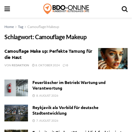
Home
Tag
Camouflage Makeup
Schlagwort:
Camouflage Makeup
Camouflage Make up: Perfekte Tarnung für
die Haut
VON
REDAKTION
8. OKTOBER 2024
0
Feuerlöscher im Betrieb: Wartung und
Verantwortung
8. AUGUST 2026
Reykjavik als Vorbild für deutsche
Stadtentwicklung
7. AUGUST 2026