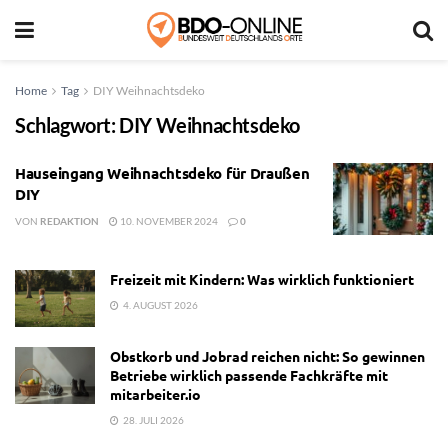
Home
Tag
DIY Weihnachtsdeko
Schlagwort:
DIY Weihnachtsdeko
Hauseingang Weihnachtsdeko für Draußen
DIY
VON
REDAKTION
10. NOVEMBER 2024
0
Freizeit mit Kindern: Was wirklich funktioniert
4. AUGUST 2026
Obstkorb und Jobrad reichen nicht: So gewinnen
Betriebe wirklich passende Fachkräfte mit
mitarbeiter.io
28. JULI 2026