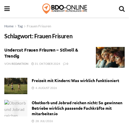
Home
Tag
Frauen Frisuren
Schlagwort:
Frauen Frisuren
Undercut Frauen Frisuren – Stilvoll &
Trendig
VON
REDAKTION
31. OKTOBER 2024
0
Freizeit mit Kindern: Was wirklich funktioniert
4. AUGUST 2026
Obstkorb und Jobrad reichen nicht: So gewinnen
Betriebe wirklich passende Fachkräfte mit
mitarbeiter.io
28. JULI 2026