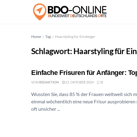
Home
Tag
Haarstyling für Einsteiger
Schlagwort:
Haarstyling für Ein
Einfache Frisuren für Anfänger: To
VON
REDAKTION
21. OKTOBER 2024
0
Wussten Sie, dass 85 % der Frauen weltweit sich 
einmal wöchentlich eine neue Frisur ausprobieren
oft unsicher ...