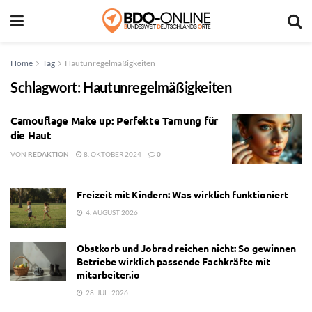
Home
Tag
Hautunregelmäßigkeiten
Schlagwort:
Hautunregelmäßigkeiten
Camouflage Make up: Perfekte Tarnung für
die Haut
VON
REDAKTION
8. OKTOBER 2024
0
Freizeit mit Kindern: Was wirklich funktioniert
4. AUGUST 2026
Obstkorb und Jobrad reichen nicht: So gewinnen
Betriebe wirklich passende Fachkräfte mit
mitarbeiter.io
28. JULI 2026