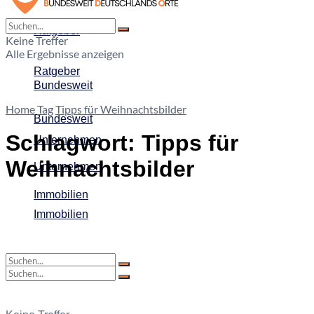
Home
Ratgeber
Keine Treffer
Alle Ergebnisse anzeigen
Ratgeber
Bundesweit
Home
Tag
Tipps für Weihnachtsbilder
Bundesweit
Schlagwort:
Tipps für
Unternehmen
Weihnachtsbilder
Unternehmen
Immobilien
Immobilien