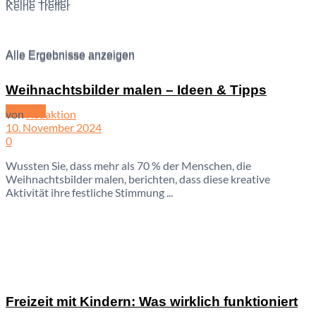
Keine Treffer
Keine Treffer
Alle Ergebnisse anzeigen
Alle Ergebnisse anzeigen
Weihnachtsbilder malen – Ideen & Tipps
Kontakt
von
Redaktion
10. November 2024
0
Wussten Sie, dass mehr als 70 % der Menschen, die
Weihnachtsbilder malen, berichten, dass diese kreative
Aktivität ihre festliche Stimmung ...
Freizeit mit Kindern: Was wirklich funktioniert