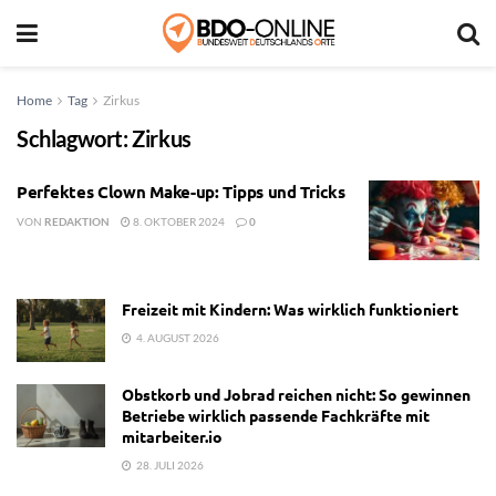
Home
Tag
Zirkus
Schlagwort:
Zirkus
Perfektes Clown Make-up: Tipps und Tricks
VON
REDAKTION
8. OKTOBER 2024
0
Freizeit mit Kindern: Was wirklich funktioniert
4. AUGUST 2026
Obstkorb und Jobrad reichen nicht: So gewinnen
Betriebe wirklich passende Fachkräfte mit
mitarbeiter.io
28. JULI 2026