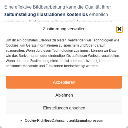
Eine effektive Bildbearbeitung kann die Qualität Ihrer
zeitumstellung illustrationen kostenlos
erheblich
verbessern. Neben grundlegenden Anpassungen wie
Zustimmung verwalten
Helligkeit, Kontrast und Sättigung gibt es zahlreiche
Techniken, mit denen Sie Ihre gratis zeitumstellung fotos
Um dir ein optimales Erlebnis zu bieten, verwenden wir Technologien wie
auf ein professionelles Niveau heben können. Das richtige
Cookies, um Geräteinformationen zu speichern und/oder darauf
zuzugreifen. Wenn du diesen Technologien zustimmst, können wir Daten
Bearbeitungstool spielt dabei eine entscheidende Rolle.
wie das Surfverhalten oder eindeutige IDs auf dieser Website verarbeiten.
Wenn du deine Zustimmung nicht erteilst oder zurückziehst, können
bestimmte Merkmale und Funktionen beeinträchtigt werden.
Bildqualität verbessern
Um die Qualität Ihrer Zeitumstellung Fotos zu optimieren,
Akzeptieren
sollten Sie auf die Verwendung hochwertiger Software
Ablehnen
achten. Programme wie Adobe Lightroom, dessen
Standard-Abomodell jährlich etwa 144 Euro kostet, bieten
Einstellungen ansehen
umfassende Bearbeitungswerkzeuge. Auch
Sonderangebote, wie derzeit bei Amazon für 69,99 Euro,
Cookie-Richtlinie
Datenschutzerklärung
Impressum
sind eine Überlegung wert. Eine Belichtungsreihe kann