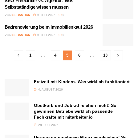
SEO Freelancer vs. Agentur: Was
Selbstständige wissen müssen
VON
SEBASTIAN
9. JULI 2026
0
Badrenovierung beim Immobilienkauf 2026
VON
SEBASTIAN
9. JULI 2026
0
1
…
4
5
6
…
13
Freizeit mit Kindern: Was wirklich funktioniert
4. AUGUST 2026
Obstkorb und Jobrad reichen nicht: So
gewinnen Betriebe wirklich passende
Fachkräfte mit mitarbeiter.io
28. JULI 2026
Umzugsunternehmen Mainz vergleichen: So