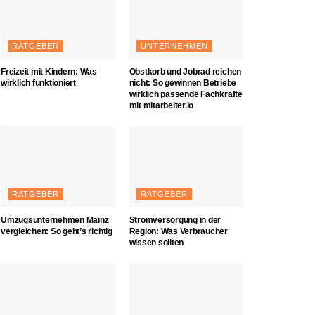
RATGEBER
UNTERNEHMEN
Freizeit mit Kindern: Was
Obstkorb und Jobrad reichen
wirklich funktioniert
nicht: So gewinnen Betriebe
wirklich passende Fachkräfte
mit mitarbeiter.io
RATGEBER
RATGEBER
Umzugsunternehmen Mainz
Stromversorgung in der
vergleichen: So geht’s richtig
Region: Was Verbraucher
wissen sollten