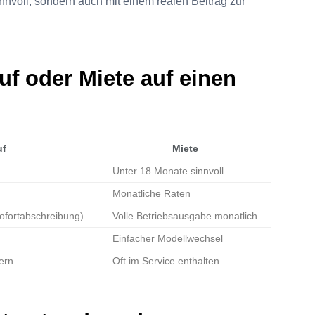
innvoll, sondern auch mit einem realen Beitrag zur
uf oder Miete auf einen
uf
Miete
Unter 18 Monate sinnvoll
Monatliche Raten
ofortabschreibung)
Volle Betriebsausgabe monatlich
Einfacher Modellwechsel
ern
Oft im Service enthalten