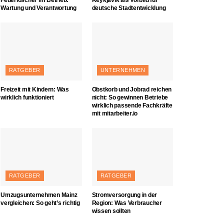
Wartung und Verantwortung
deutsche Stadtentwicklung
RATGEBER
UNTERNEHMEN
Freizeit mit Kindern: Was
Obstkorb und Jobrad reichen
wirklich funktioniert
nicht: So gewinnen Betriebe
wirklich passende Fachkräfte
mit mitarbeiter.io
RATGEBER
RATGEBER
Umzugsunternehmen Mainz
Stromversorgung in der
vergleichen: So geht’s richtig
Region: Was Verbraucher
wissen sollten