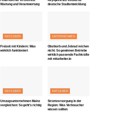
Wartung und Verantwortung
deutsche Stadtentwicklung
RATGEBER
UNTERNEHMEN
Freizeit mit Kindern: Was
Obstkorb und Jobrad reichen
wirklich funktioniert
nicht: So gewinnen Betriebe
wirklich passende Fachkräfte
mit mitarbeiter.io
RATGEBER
RATGEBER
Umzugsunternehmen Mainz
Stromversorgung in der
vergleichen: So geht’s richtig
Region: Was Verbraucher
wissen sollten