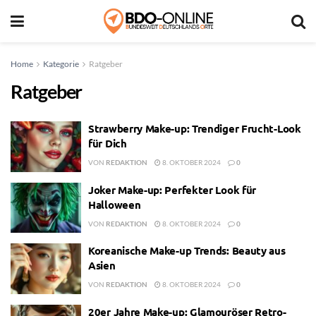
Home
Kategorie
Ratgeber
Ratgeber
Strawberry Make-up: Trendiger Frucht-Look
für Dich
VON
REDAKTION
8. OKTOBER 2024
0
Joker Make-up: Perfekter Look für
Halloween
VON
REDAKTION
8. OKTOBER 2024
0
Koreanische Make-up Trends: Beauty aus
Asien
VON
REDAKTION
8. OKTOBER 2024
0
20er Jahre Make-up: Glamouröser Retro-