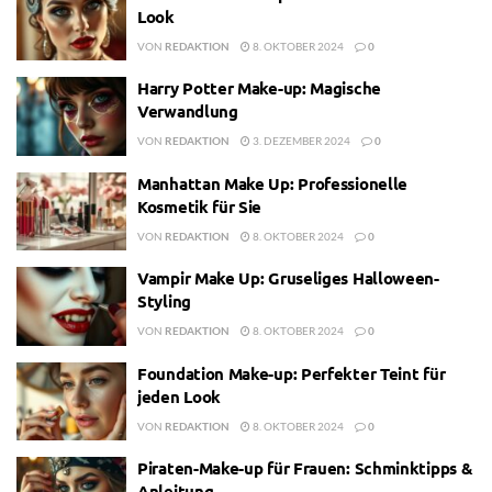
Look
VON
REDAKTION
8. OKTOBER 2024
0
Harry Potter Make-up: Magische
Verwandlung
VON
REDAKTION
3. DEZEMBER 2024
0
Manhattan Make Up: Professionelle
Kosmetik für Sie
VON
REDAKTION
8. OKTOBER 2024
0
Vampir Make Up: Gruseliges Halloween-
Styling
VON
REDAKTION
8. OKTOBER 2024
0
Foundation Make-up: Perfekter Teint für
jeden Look
VON
REDAKTION
8. OKTOBER 2024
0
Piraten-Make-up für Frauen: Schminktipps &
Anleitung