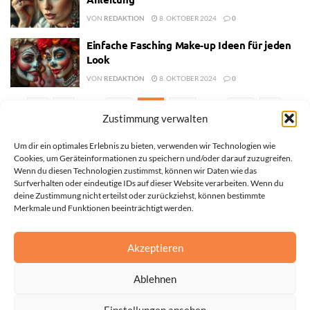
VON
REDAKTION
8. OKTOBER 2024
0
Einfache Fasching Make-up Ideen für jeden
Look
VON
REDAKTION
8. OKTOBER 2024
0
1
…
62
63
64
…
68
Zustimmung verwalten
Um dir ein optimales Erlebnis zu bieten, verwenden wir Technologien wie
Cookies, um Geräteinformationen zu speichern und/oder darauf zuzugreifen.
Wenn du diesen Technologien zustimmst, können wir Daten wie das
Surfverhalten oder eindeutige IDs auf dieser Website verarbeiten. Wenn du
deine Zustimmung nicht erteilst oder zurückziehst, können bestimmte
Merkmale und Funktionen beeinträchtigt werden.
Akzeptieren
Ablehnen
Einstellungen ansehen