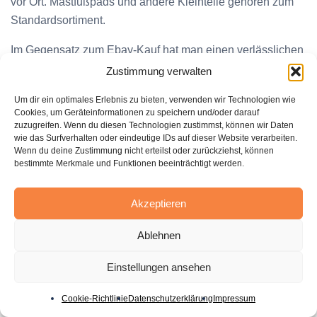
vor Ort. Mastfußpads und andere Kleinteile gehören zum
Standardsortiment.
Im Gegensatz zum Ebay-Kauf hat man einen verlässlichen
Ansprechpartner. Diesem ist an zufriedenen Kunden
Zustimmung verwalten
gelegen, die langfristig wiederkommen. Die schnelle
Um dir ein optimales Erlebnis zu bieten, verwenden wir Technologien wie
Verfügbarkeit von Ersatzteilen minimiert Ausfallzeiten auf
Cookies, um Geräteinformationen zu speichern und/oder darauf
dem Wasser.
zuzugreifen. Wenn du diesen Technologien zustimmst, können wir Daten
wie das Surfverhalten oder eindeutige IDs auf dieser Website verarbeiten.
Wenn du deine Zustimmung nicht erteilst oder zurückziehst, können
bestimmte Merkmale und Funktionen beeinträchtigt werden.
Langfristige Betreuung und Beratung
Der Fachhändler begleitet die Entwicklung des Surfers
Akzeptieren
über Jahre hinweg. Er kennt dessen Vorlieben,
Ablehnen
Schwächen und Fortschritte genau. Bei jeder neuen
Anschaffung kann er auf die bestehende Ausrüstung
Einstellungen ansehen
abgestimmte Empfehlungen geben.
Cookie-Richtlinie
Datenschutzerklärung
Impressum
Diese langfristige Kundenbeziehung schafft enormes