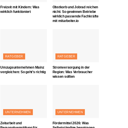
Freizeit mit Kindern: Was
Obstkorb und Jobrad reichen
wirklich funktioniert
nicht: So gewinnen Betriebe
wirklich passende Fachkräfte
mit mitarbeiter.io
RATGEBER
RATGEBER
Umzugsunternehmen Mainz
Stromversorgung in der
vergleichen: So geht’s richtig
Region: Was Verbraucher
wissen sollten
UNTERNEHMEN
UNTERNEHMEN
Zeitarbeit und
Fördermittel 2026: Was
Personalvermittlung für
Selbstständige beantragen